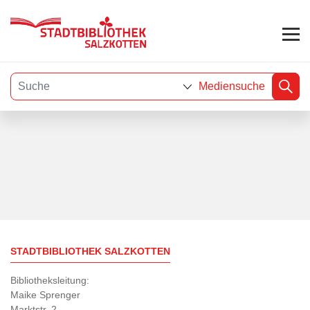
Mediensuche
Visuelle
Assistenzsoftware
öffnen.
STADTBIBLIOTHEK SALZKOTTEN
Bibliotheksleitung:
Maike Sprenger
Marktstr. 2