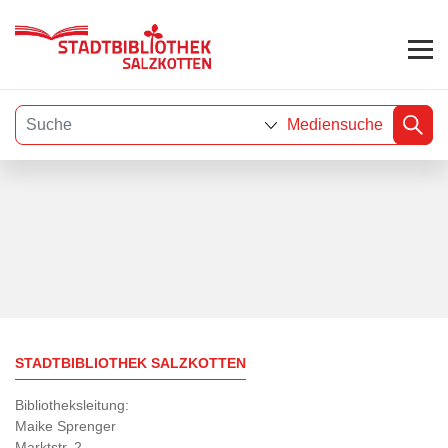
Mediensuche
Visuelle
Assistenzsoftware
öffnen.
STADTBIBLIOTHEK SALZKOTTEN
Bibliotheksleitung:
Maike Sprenger
Marktstr. 2