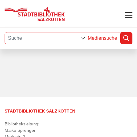
Mediensuche
Visuelle
Assistenzsoftware
öffnen.
STADTBIBLIOTHEK SALZKOTTEN
Bibliotheksleitung:
Maike Sprenger
Marktstr. 2