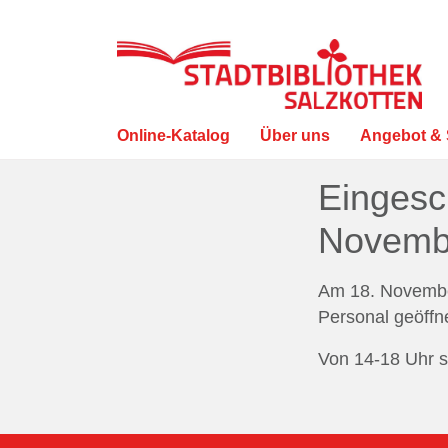
Online-Katalog
Über uns
Angebot & 
Visuelle
Eingesc
Assistenzsoftware
öffnen.
Novemb
Mit
der
Am 18. November
Tastatur
Personal geöffn
erreichbar
Von 14-18 Uhr s
über
ALT
+
1