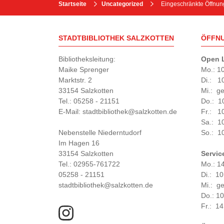
Startseite
Uncategorized
Eingeschränkte Öffnun
STADTBIBLIOTHEK SALZKOTTEN
ÖFFN
Bibliotheksleitung:
Open L
Maike Sprenger
Mo.: 1
Marktstr. 2
Di.: 1
33154 Salzkotten
Mi.: g
Tel.: 05258 - 21151
Do.: 1
E-Mail: stadtbibliothek@salzkotten.de
Fr.: 1
Sa.: 1
Nebenstelle Niederntudorf
So.: 1
Im Hagen 16
33154 Salzkotten
Servic
Tel.: 02955-761722
Mo.: 1
05258 - 21151
Di.: 1
stadtbibliothek@salzkotten.de
Mi.: g
Do.: 1
Fr.: 14