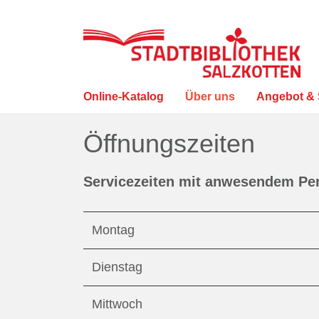
Online-Katalog
Über uns
Angebot & 
Visuelle
Öffnungszeiten
Assistenzsoftware
öffnen.
Mit
Servicezeiten mit anwesendem Pe
der
Tastatur
Montag
erreichbar
über
Dienstag
ALT
+
Mittwoch
1