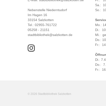
E-Mail: stadtbibliothek@salzkotten.de
Fr.: 1
Sa.: 1
Nebenstelle Niederntudorf
So.: 1
Im Hagen 16
33154 Salzkotten
Servic
Tel.: 02955-761722
Mo.: 1
05258 - 21151
Di.: 1
stadtbibliothek@salzkotten.de
Mi.: g
Do.: 1
Fr.: 14
Öffnun
Di.: 7.
Do.: 7
Fr.: 16
© 2026 Stadtbibliothek Salzkotten