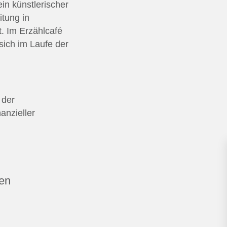
in künstlerischer
itung in
. Im Erzählcafé
sich im Laufe der
 der
anzieller
len