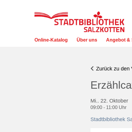
Online-Katalog
Über uns
Angebot & 
Visuelle
Assistenzsoftware
öffnen.
Zurück zu den 
Mit
Erzählca
der
Tastatur
erreichbar
Mi.. 22. Oktober
über
09:00 - 11:00 Uhr
ALT
Stadtbibliothek S
+
1