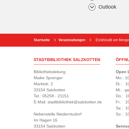
Outlook
Startseite
Veranstaltungen
Erzählcafé am Morgen
STADTBIBLIOTHEK SALZKOTTEN
ÖFFN
Bibliotheksleitung:
Open L
Maike Sprenger
Mo.: 1
Marktstr. 2
Di.: 1
33154 Salzkotten
Mi.: g
Tel.: 05258 - 21151
Do.: 1
E-Mail: stadtbibliothek@salzkotten.de
Fr.: 1
Sa.: 1
Nebenstelle Niederntudorf
So.: 1
Im Hagen 16
33154 Salzkotten
Servic